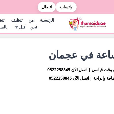
واتساب
اتصال
الرئيسية
من
تنظيف
تن
نحن
فلل
بالس
ساعة في عجمان
اسي | اتصل الآن 0522258845
احة | اتصل الآن 0522258845