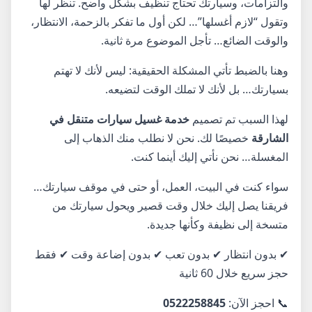
والتزامات، وسيارتك تحتاج تنظيف بشكل واضح. تنظر لها
وتقول “لازم أغسلها”… لكن أول ما تفكر بالزحمة، الانتظار،
والوقت الضائع… تأجل الموضوع مرة ثانية.
وهنا بالضبط تأتي المشكلة الحقيقية: ليس لأنك لا تهتم
بسيارتك… بل لأنك لا تملك الوقت لتضيعه.
لهذا السبب تم تصميم
خدمة غسيل سيارات متنقل في
الشارقة
خصيصًا لك. نحن لا نطلب منك الذهاب إلى
المغسلة… نحن نأتي إليك أينما كنت.
سواء كنت في البيت، العمل، أو حتى في موقف سيارتك…
فريقنا يصل إليك خلال وقت قصير ويحول سيارتك من
متسخة إلى نظيفة وكأنها جديدة.
✔ بدون انتظار ✔ بدون تعب ✔ بدون إضاعة وقت ✔ فقط
حجز سريع خلال 60 ثانية
📞 احجز الآن:
0522258845