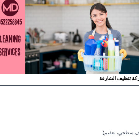
كة تنظيف الشارقة
يف سطحي، تعقيم).