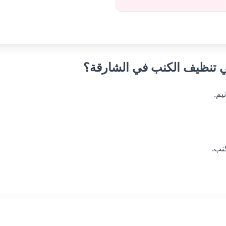
يم.
نب.