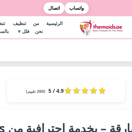
واتساب
اتصال
الرئيسية
من
تنظيف
تن
نحن
فلل
بالس
★
★
★
★
★
4.9 / 5
(260 تقييم)
بخدمة احترافية من The Maids 🌸