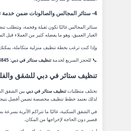
4- ستائر المجالس والصالونات ضمن خدمة تنظيف ستائر في دبي
ستائر المجالس غالبًا تكون ثقيلة وفخمة، وتتطلب تنظي
الغبار العميق، وهو ما يفضله كثير من العملاء قبل الم
وإذا كنت ترغب بخطة تنظيف منزلية متكاملة، يمكنك د
📞 للحجز السريع لخدمة
تنظيف ستائر في دبي
:
8845
تنظيف ستائر في دبي للشقق والفل
تختلف متطلبات
تنظيف ستائر في دبي
بين الشقق الس
لذلك نعتمد خطط تنظيف مخصصة تضمن أفضل نتيجة 
في الشقق السكنية، غالبًا ما تتراكم الأتربة بسرعة ب
قصير دون الحاجة لإخراجها من المكان.