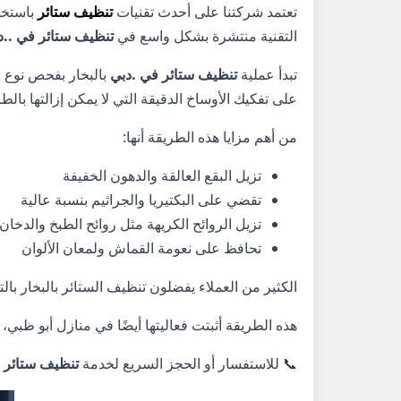
تعتمد شركتنا على أحدث تقنيات
تنظيف ستائر
باستخد
التقنية منتشرة بشكل واسع في
تنظيف ستائر في ..د
تبدأ عملية
تنظيف ستائر في .دبي
بالبخار بفحص نوع ا
على تفكيك الأوساخ الدقيقة التي لا يمكن إزالتها بالطر
من أهم مزايا هذه الطريقة أنها:
تزيل البقع العالقة والدهون الخفيفة
تقضي على البكتيريا والجراثيم بنسبة عالية
تزيل الروائح الكريهة مثل روائح الطبخ والدخان
تحافظ على نعومة القماش ولمعان الألوان
الكثير من العملاء يفضلون تنظيف الستائر بالبخار 
هذه الطريقة أثبتت فعاليتها أيضًا في منازل أبو ظ
📞 للاستفسار أو الحجز السريع لخدمة
تنظيف ستائر 