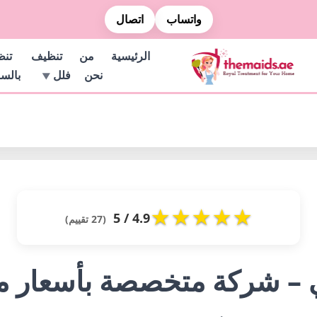
واتساب
اتصال
الرئيسية
من
تنظيف
تن
نحن
فلل
بالس
★
★
★
★
★
4.9 / 5
(27 تقييم)
 – شركة متخصصة بأسعار من