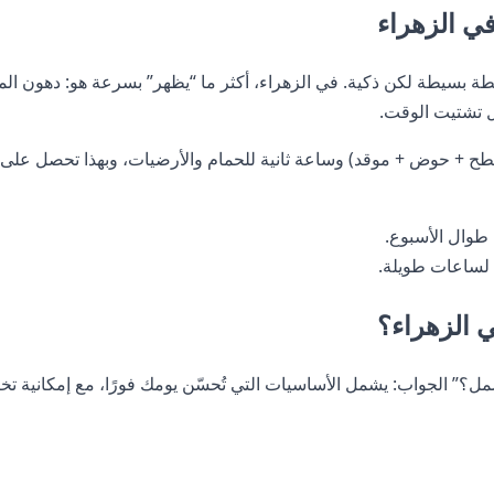
ي الزهراء
ة بسيطة لكن ذكية. في الزهراء، أكثر ما “يظهر” بسرعة هو: دهون المط
دل تشتيت الوقت.
ح + حوض + موقد) وساعة ثانية للحمام والأرضيات، وبهذا تحصل على
وال الأسبوع.
 لساعات طويلة.
 الزهراء؟
ل؟” الجواب: يشمل الأساسيات التي تُحسّن يومك فورًا، مع إمكانية 