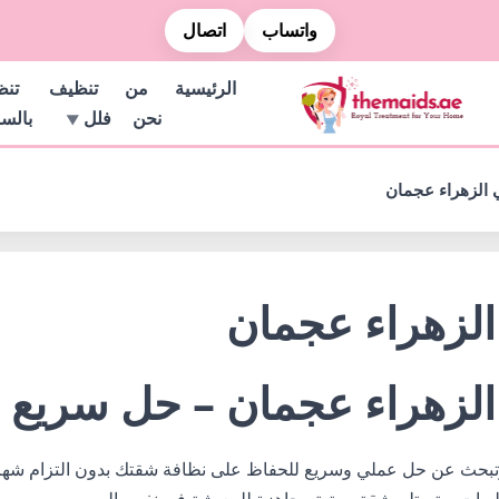
واتساب
اتصال
الرئيسية
من
تنظيف
تن
نحن
فلل
بالس
 الزهراء عجمان
الزهراء عجمان
لزهراء عجمان – حل سريع ل
بحث عن حل عملي وسريع للحفاظ على نظافة شقتك بدون التزام شه