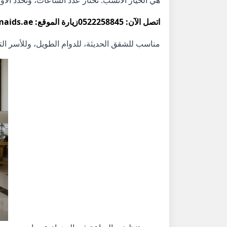
هي الخيار الأنسب: تختار عدد الساعات، وتحدد الأ
اتصل الآن: 0522258845
زيارة الموقع: themaids.ae
مناسب للشقق الحديثة، للدوام الطويل، وللأسر الت