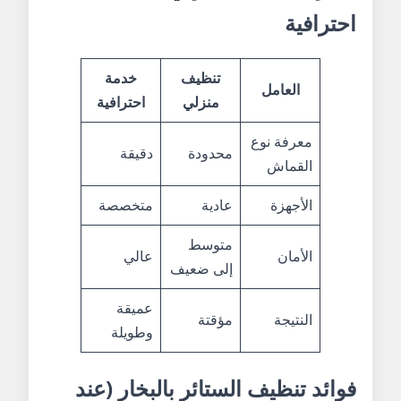
احترافية
تنظيف
خدمة
العامل
منزلي
احترافية
معرفة نوع
محدودة
دقيقة
القماش
الأجهزة
عادية
متخصصة
متوسط
الأمان
عالي
إلى ضعيف
عميقة
النتيجة
مؤقتة
وطويلة
فوائد تنظيف الستائر بالبخار (عند