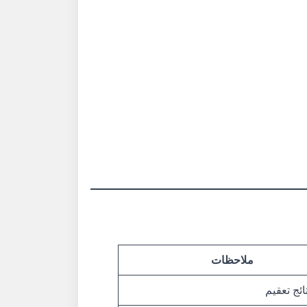
ملاحظات
ئج تعقيم