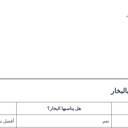
.
البخار
هل يناسبها البخار؟
نعم
أفضل نتا