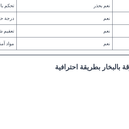
نعم بحذر
تحكم با
نعم
درجة حر
نعم
تعقيم ش
نعم
مواد آم
بالبخار بطريقة احترافية