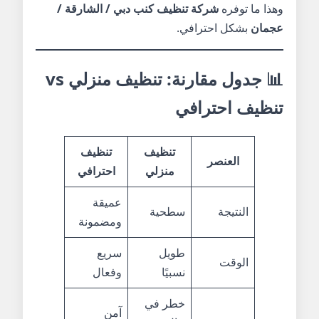
وهذا ما توفره
شركة تنظيف كنب دبي / الشارقة /
عجمان
بشكل احترافي.
📊 جدول مقارنة: تنظيف منزلي vs
تنظيف احترافي
تنظيف
تنظيف
العنصر
منزلي
احترافي
عميقة
النتيجة
سطحية
ومضمونة
طويل
سريع
الوقت
نسبيًا
وفعال
خطر في
آمن