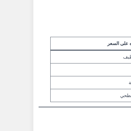
ه على السعر
ظيف
ة
سطحي