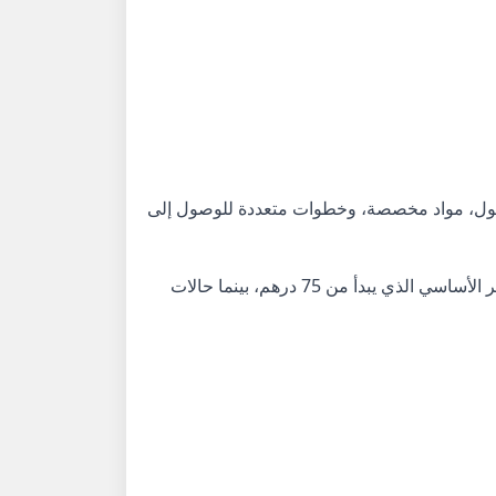
تًا أطول، مواد مخصصة، وخطوات متعددة للوصول إلى
. بعض البقع السطحية تزال بسهولة ضمن السعر الأساسي الذي يبدأ من 75 درهم، بينما حالات